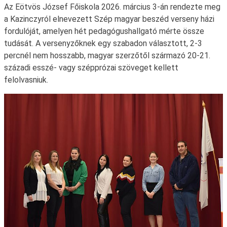
Az Eötvös József Főiskola 2026. március 3-án rendezte meg
a Kazinczyról elnevezett Szép magyar beszéd verseny házi
fordulóját, amelyen hét pedagógushallgató mérte össze
tudását. A versenyzőknek egy szabadon választott, 2-3
percnél nem hosszabb, magyar szerzőtől származó 20-21.
századi esszé- vagy szépprózai szöveget kellett
felolvasniuk.