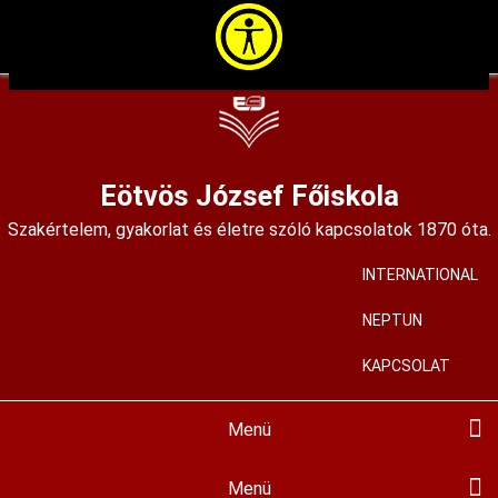
Ugrás
a
tartalomra
Eötvös József Főiskola
Szakértelem, gyakorlat és életre szóló kapcsolatok 1870 óta.
INTERNATIONAL
User
account
NEPTUN
menu
KAPCSOLAT
Menü
Main
navigation
BEMUTATKOZÁS
KIADVÁNYAINK
KÉPZÉSEINK
HALLGATÓKNAK
FELVÉTELIZŐKNEK
KÖZÉRDEKŰ
MIR
PÁLYÁZATOK
ALAPÍTVÁNYUNK
HÍREINK
KORTÁRS GALÉRIA
ISKOLAMÚZEUM
SZAKMAI MŰHELYEK
ALUMNI
Menü
Hallgatóknak