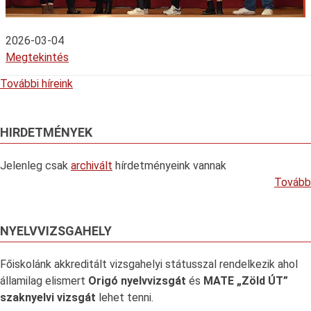
2026-03-04
Megtekintés
További híreink
HIRDETMÉNYEK
Jelenleg csak
archivált
hírdetményeink vannak
Tovább
NYELVVIZSGAHELY
Főiskolánk akkreditált vizsgahelyi státusszal rendelkezik ahol
államilag elismert
Origó nyelvvizsgát
és
MATE „Zöld ÚT”
szaknyelvi vizsgát
lehet tenni.