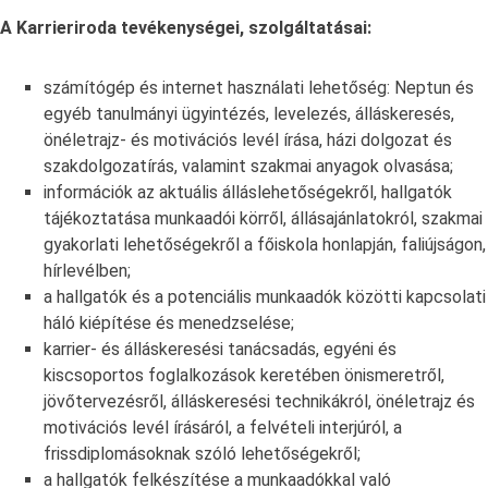
A Karrieriroda tevékenységei, szolgáltatásai:
számítógép és internet használati lehetőség: Neptun és
egyéb tanulmányi ügyintézés, levelezés, álláskeresés,
önéletrajz- és motivációs levél írása, házi dolgozat és
szakdolgozatírás, valamint szakmai anyagok olvasása;
információk az aktuális álláslehetőségekről, hallgatók
tájékoztatása munkaadói körről, állásajánlatokról, szakmai
gyakorlati lehetőségekről a főiskola honlapján, faliújságon,
hírlevélben;
a hallgatók és a potenciális munkaadók közötti kapcsolati
háló kiépítése és menedzselése;
karrier- és álláskeresési tanácsadás, egyéni és
kiscsoportos foglalkozások keretében önismeretről,
jövőtervezésről, álláskeresési technikákról, önéletrajz és
motivációs levél írásáról, a felvételi interjúról, a
frissdiplomásoknak szóló lehetőségekről;
a hallgatók felkészítése a munkaadókkal való