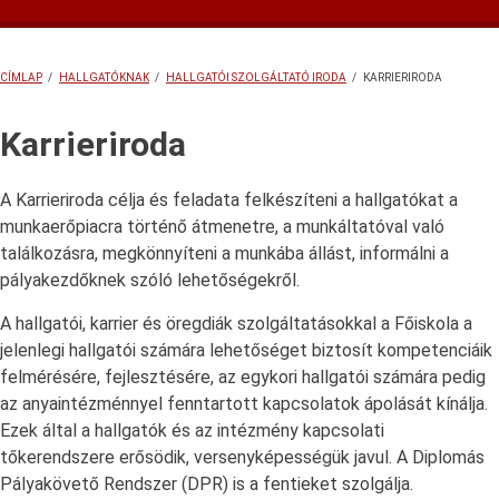
almenü
Diákhitel
Formanyomtatványok, letölthető dokumentumok
Hallgatói Szolgáltató Iroda
HÖK
Könyvtári szolgáltatásunk
Miskolczy szakkollégium
TDK
Tehetségpont
Versenyek
Ösztöndíjak
Tanulmányi és Felnőttképzési Csoport
Diákhitel
HISZI
Könyvtár
Iskolamúzeum
HÖK
Ösztöndíjak
Miskolczy Szakkollégium
TDK
Tehetségpont
Versenyek
CÍMLAP
/
HALLGATÓKNAK
/
HALLGATÓI SZOLGÁLTATÓ IRODA
/
KARRIERIRODA
Jegyzetbolt
Karrieriroda
Sportiroda
Tanácsadás
MORZSA
Sportiroda
Karrier iroda
Jegyzetbolt
Karrieriroda
A Karrieriroda célja és feladata felkészíteni a hallgatókat a
munkaerőpiacra történő átmenetre, a munkáltatóval való
találkozásra, megkönnyíteni a munkába állást, informálni a
pályakezdőknek szóló lehetőségekről.
A hallgatói, karrier és öregdiák szolgáltatásokkal a Főiskola a
jelenlegi hallgatói számára lehetőséget biztosít kompetenciáik
felmérésére, fejlesztésére, az egykori hallgatói számára pedig
az anyaintézménnyel fenntartott kapcsolatok ápolását kínálja.
Ezek által a hallgatók és az intézmény kapcsolati
tőkerendszere erősödik, versenyképességük javul. A Diplomás
Pályakövető Rendszer (DPR) is a fentieket szolgálja.