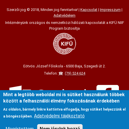
Szerzői jog © 2018, Minden jog fenntartva! |
Kapcsolat
|
Impresszum
|
Adatvédelem
Intézményünk országos és nemzetközi hálózati kapcsolatát a KIFÜ NIIF
Program biztosítja
Eötvös József Főiskola - 6500 Baja, Szegedi út 2.
Telefon:
(79) 524 624
Mint a legtöbb weboldal mi is sütiket használunk többek
között a felhasználói élmény fokozásának érdekében
Az oldalon, bármely linkre kattintva elfogadja, hogy sütiket helyezzünk el
Adatvédelmi tájékoztató
a böngészőjében.
Megértettem
Nem járulok hozzá