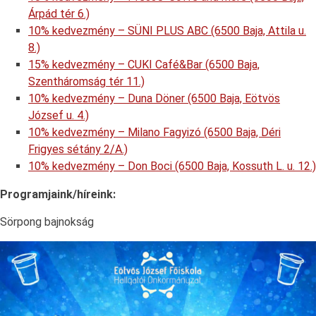
Árpád tér 6.)
10% kedvezmény – SÜNI PLUS ABC (6500 Baja, Attila u.
8.)
15% kedvezmény – CUKI Café&Bar (6500 Baja,
Szentháromság tér 11.)
10% kedvezmény – Duna Döner (6500 Baja, Eötvös
József u. 4.)
10% kedvezmény – Milano Fagyizó (6500 Baja, Déri
Frigyes sétány 2/A.)
10% kedvezmény – Don Boci (6500 Baja, Kossuth L. u. 12.)
Programjaink/híreink:
Sörpong bajnokság