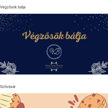
Végzősök bálja
Sütivásár