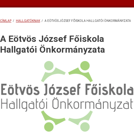
almenü
Diákhitel
Formanyomtatványok, letölthető dokumentumok
Hallgatói Szolgáltató Iroda
HÖK
Könyvtári szolgáltatásunk
Miskolczy szakkollégium
TDK
Tehetségpont
Versenyek
Ösztöndíjak
Tanulmányi és Felnőttképzési Csoport
Diákhitel
HISZI
Könyvtár
Iskolamúzeum
HÖK
Ösztöndíjak
Miskolczy Szakkollégium
TDK
Tehetségpont
Versenyek
CÍMLAP
/
HALLGATÓKNAK
/
A EÖTVÖS JÓZSEF FŐISKOLA HALLGATÓI ÖNKORMÁNYZATA
MORZSA
A Eötvös József Főiskola
Hallgatói Önkormányzata