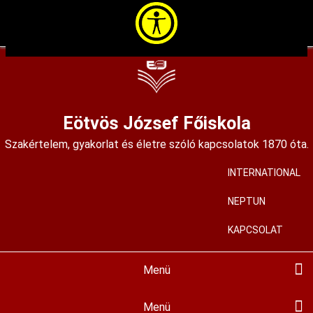
Ugrás
a
tartalomra
Eötvös József Főiskola
Szakértelem, gyakorlat és életre szóló kapcsolatok 1870 óta.
INTERNATIONAL
User
account
NEPTUN
menu
KAPCSOLAT
Menü
Main
navigation
BEMUTATKOZÁS
KIADVÁNYAINK
KÉPZÉSEINK
HALLGATÓKNAK
FELVÉTELIZŐKNEK
KÖZÉRDEKŰ
MIR
PÁLYÁZATOK
ALAPÍTVÁNYUNK
HÍREINK
KORTÁRS GALÉRIA
ISKOLAMÚZEUM
SZAKMAI MŰHELYEK
ALUMNI
Menü
Hallgatóknak