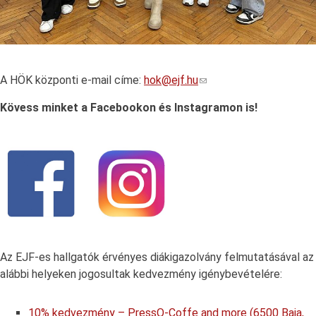
A HÖK központi e-mail címe:
hok@ejf.hu
Kövess minket a Facebookon és Instagramon is!
Az EJF-es hallgatók érvényes diákigazolvány felmutatásával az
alábbi helyeken jogosultak kedvezmény igénybevételére:
10% kedvezmény – PressO-Coffe and more (6500 Baja,