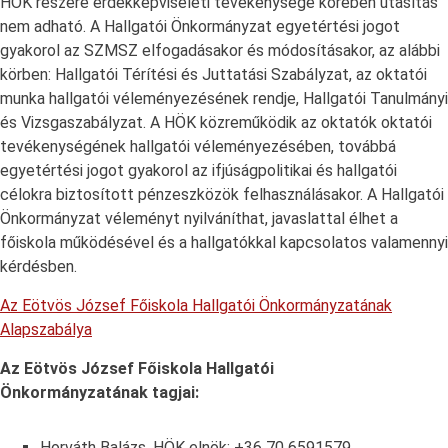
HÖK részére érdekképviseleti tevékenysége körében utasítás
nem adható. A Hallgatói Önkormányzat egyetértési jogot
gyakorol az SZMSZ elfogadásakor és módosításakor, az alábbi
körben: Hallgatói Térítési és Juttatási Szabályzat, az oktatói
munka hallgatói véleményezésének rendje, Hallgatói Tanulmányi
és Vizsgaszabályzat. A HÖK közreműködik az oktatók oktatói
tevékenységének hallgatói véleményezésében, továbbá
egyetértési jogot gyakorol az ifjúságpolitikai és hallgatói
célokra biztosított pénzeszközök felhasználásakor. A Hallgatói
Önkormányzat véleményt nyilváníthat, javaslattal élhet a
főiskola működésével és a hallgatókkal kapcsolatos valamennyi
kérdésben.
Az Eötvös József Főiskola Hallgatói Önkormányzatának
Alapszabálya
Az Eötvös József Főiskola Hallgatói
Önkormányzatának tagjai:
Horváth Balázs, HÖK elnök: +36 70 6591579