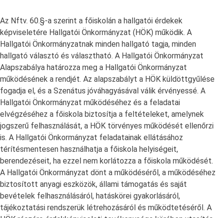
Az Nftv. 60.§-a szerint a főiskolán a hallgatói érdekek
képviseletére Hallgatói Önkormányzat (HÖK) működik. A
Hallgatói Önkormányzatnak minden hallgató tagja, minden
hallgató választó és választható. A Hallgatói Önkormányzat
Alapszabálya határozza meg a Hallgatói Önkormányzat
működésének a rendjét. Az alapszabályt a HÖK küldöttgyűlése
fogadja el, és a Szenátus jóváhagyásával válik érvényessé. A
Hallgatói Önkormányzat működéséhez és a feladatai
elvégzéséhez a főiskola biztosítja a feltételeket, amelynek
jogszerű felhasználását, a HÖK törvényes működését ellenőrzi
is. A Hallgatói Önkormányzat feladatainak ellátásához
térítésmentesen használhatja a főiskola helyiségeit,
berendezéseit, ha ezzel nem korlátozza a főiskola működését.
A Hallgatói Önkormányzat dönt a működéséről, a működéséhez
biztosított anyagi eszközök, állami támogatás és saját
bevételek felhasználásáról, hatáskörei gyakorlásáról,
tájékoztatási rendszerük létrehozásáról és működtetéséről. A