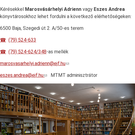
Kérésekkel
Marosvásárhelyi Adrienn
vagy
Eszes Andrea
könyvtárosokhoz lehet fordulni a következő elérhetőségeken:
6500 Baja, Szegedi út 2. A/50-es terem
(79) 524-633
(79) 524-624/348
-as mellék
marosvasarhelyi.adrienn@ejf.hu
eszes.andrea@ejf.hu
MTMT adminisztrátor