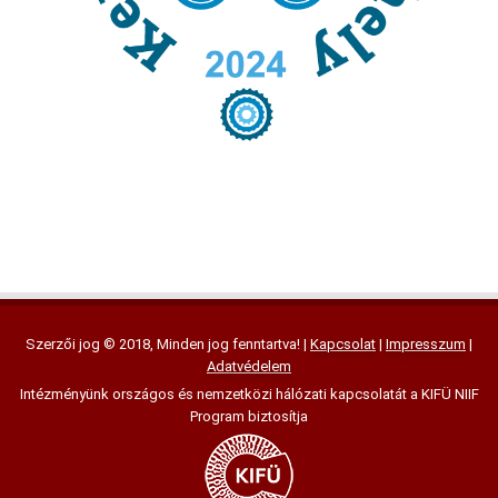
Szerzői jog © 2018, Minden jog fenntartva! |
Kapcsolat
|
Impresszum
|
Adatvédelem
Intézményünk országos és nemzetközi hálózati kapcsolatát a KIFÜ NIIF
Program biztosítja