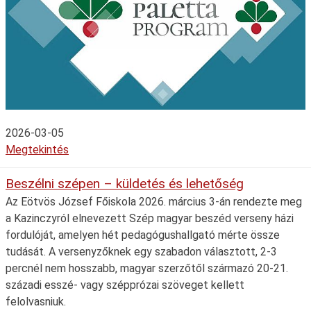
2026-03-05
Megtekintés
Beszélni szépen – küldetés és lehetőség
Az Eötvös József Főiskola 2026. március 3-án rendezte meg
a Kazinczyról elnevezett Szép magyar beszéd verseny házi
fordulóját, amelyen hét pedagógushallgató mérte össze
tudását. A versenyzőknek egy szabadon választott, 2-3
percnél nem hosszabb, magyar szerzőtől származó 20-21.
századi esszé- vagy szépprózai szöveget kellett
felolvasniuk.