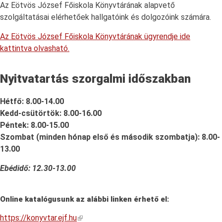
Az Eötvös József Főiskola Könyvtárának alapvető
szolgáltatásai elérhetőek hallgatóink és dolgozóink számára.
Az Eötvös József Főiskola Könyvtárának ügyrendje ide
kattintva olvasható.
Nyitvatartás szorgalmi időszakban
Hétfő: 8.00-14.00
Kedd-csütörtök: 8.00-16.00
Péntek: 8.00-15.00
Szombat (minden hónap első és második szombatja): 8.00-
13.00
Ebédidő: 12.30-13.00
Online katalógusunk az alábbi linken érhető el:
https://konyvtar.ejf.hu