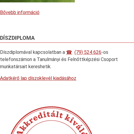
Bővebb információ
DÍSZDIPLOMA
Díszdiplomával kapcsolatban a
(79) 524 626
-os
telefonszámon a Tanulmányi és Felnőttképzési Csoport
munkatársait kereshetik.
Adatkérő lap díszoklevél kiadásához