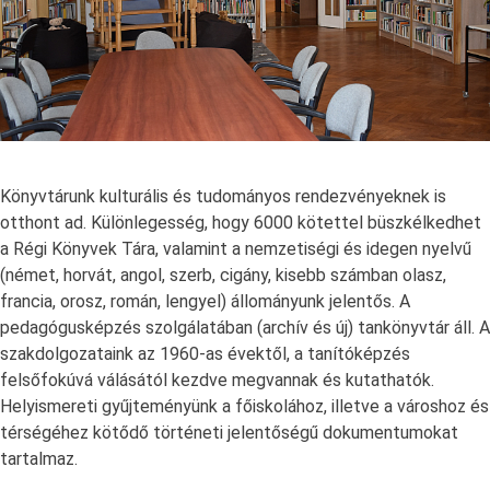
Könyvtárunk kulturális és tudományos rendezvényeknek is
otthont ad. Különlegesség, hogy 6000 kötettel büszkélkedhet
a Régi Könyvek Tára, valamint a nemzetiségi és idegen nyelvű
(német, horvát, angol, szerb, cigány, kisebb számban olasz,
francia, orosz, román, lengyel) állományunk jelentős. A
pedagógusképzés szolgálatában (archív és új) tankönyvtár áll. A
szakdolgozataink az 1960-as évektől, a tanítóképzés
felsőfokúvá válásától kezdve megvannak és kutathatók.
Helyismereti gyűjteményünk a főiskolához, illetve a városhoz és
térségéhez kötődő történeti jelentőségű dokumentumokat
tartalmaz.