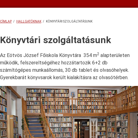
almenü
Diákhitel
Formanyomtatványok, letölthető dokumentumok
Hallgatói Szolgáltató Iroda
HÖK
Könyvtári szolgáltatásunk
Miskolczy szakkollégium
TDK
Tehetségpont
Versenyek
Ösztöndíjak
Tanulmányi és Felnőttképzési Csoport
Diákhitel
HISZI
Könyvtár
Iskolamúzeum
HÖK
Ösztöndíjak
Miskolczy Szakkollégium
TDK
Tehetségpont
Versenyek
CÍMLAP
/
HALLGATÓKNAK
/
KÖNYVTÁRI SZOLGÁLTATÁSUNK
MORZSA
Könyvtári szolgáltatásunk
2
Az Eötvös József Főiskola Könyvtára 354 m
alapterületen
működik, felszereltségéhez hozzátartozik 6+2 db
számítógépes munkaállomás, 30 db tablet és olvasóhelyek.
Gyerekbarát könyvsarok került kialakításra az olvasótérben.