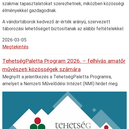
szakmai tapasztalatokat szerezhetnek, miközben közösségi
élményekkel gazdagodnak.
A vándortáborok kedvező ár-érték arányú, szervezett
táborozási lehetőséget biztosítanak az alábbi feltételekkel.
2026-03-05
Megtekintés
TehetségPaletta Program 2026. – felhívás amatőr
művészeti közösségek számára
Megnyílt a jelentkezés a TehetségPaletta Programra,
amelyet a Nemzeti Művelődési Intézet (NMI) hirdet meg.