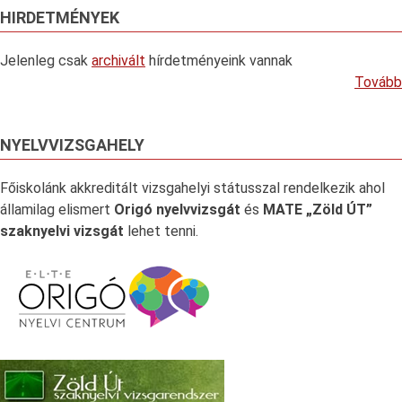
HIRDETMÉNYEK
Jelenleg csak
archivált
hírdetményeink vannak
Tovább
NYELVVIZSGAHELY
Főiskolánk akkreditált vizsgahelyi státusszal rendelkezik ahol
államilag elismert
Origó nyelvvizsgát
és
MATE „Zöld ÚT”
szaknyelvi vizsgát
lehet tenni.