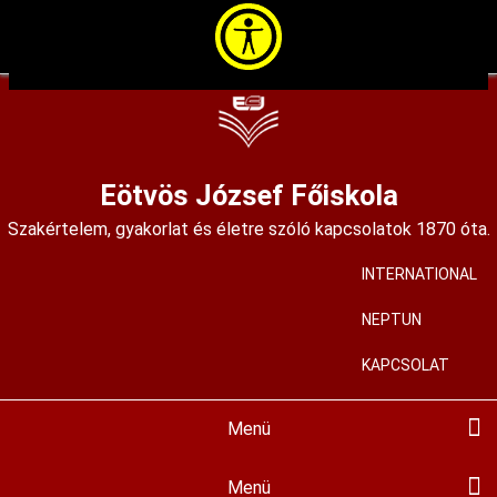
Ugrás
a
tartalomra
Eötvös József Főiskola
Szakértelem, gyakorlat és életre szóló kapcsolatok 1870 óta.
INTERNATIONAL
User
account
NEPTUN
menu
KAPCSOLAT
Menü
Main
navigation
BEMUTATKOZÁS
KIADVÁNYAINK
KÉPZÉSEINK
HALLGATÓKNAK
FELVÉTELIZŐKNEK
KÖZÉRDEKŰ
MIR
PÁLYÁZATOK
ALAPÍTVÁNYUNK
HÍREINK
KORTÁRS GALÉRIA
ISKOLAMÚZEUM
SZAKMAI MŰHELYEK
ALUMNI
Menü
Hallgatóknak