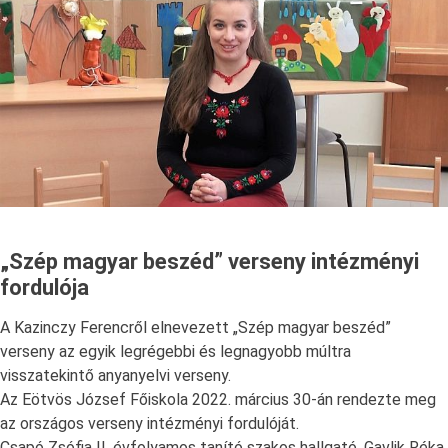
„Szép magyar beszéd” verseny intézményi
fordulója
A Kazinczy Ferencről elnevezett „Szép magyar beszéd”
verseny az egyik legrégebbi és legnagyobb múltra
visszatekintő anyanyelvi verseny.
Az Eötvös József Főiskola 2022. március 30-án rendezte meg
az országos verseny intézményi fordulóját.
Csapó Zsófia II. évfolyamos tanító szakos hallgató, Gavlik Réka