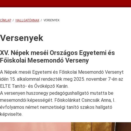
almenü
Diákhitel
Formanyomtatványok, letölthető dokumentumok
Hallgatói Szolgáltató Iroda
HÖK
Könyvtári szolgáltatásunk
Miskolczy szakkollégium
TDK
Tehetségpont
Versenyek
Ösztöndíjak
Tanulmányi és Felnőttképzési Csoport
Diákhitel
HISZI
Könyvtár
Iskolamúzeum
HÖK
Ösztöndíjak
Miskolczy Szakkollégium
TDK
Tehetségpont
Versenyek
CÍMLAP
/
HALLGATÓKNAK
/
VERSENYEK
MORZSA
Versenyek
XV. Népek meséi Országos Egyetemi és
Főiskolai Mesemondó Verseny
A Népek meséi Egyetemi és Főiskolai Mesemondó Versenyt
idén 15. alkalommal rendezték meg 2025. november 7-én az
ELTE Tanító- és Óvóképző Karán.
A versenyen huszonegy pedagógushallgató mutatta be
mesemondói képességét. Főiskolánkat Csincsák Anna, I.
évfolyamos német nemzetiségi tanító szakos hallgató
képviselte.