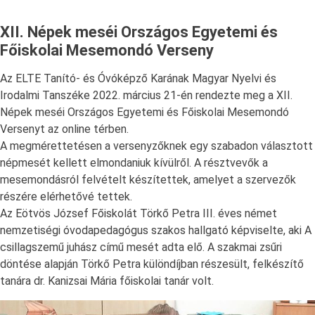
XII. Népek meséi Országos Egyetemi és
Főiskolai Mesemondó Verseny
Az ELTE Tanító- és Óvóképző Karának Magyar Nyelvi és
Irodalmi Tanszéke 2022. március 21-én rendezte meg a XII.
Népek meséi Országos Egyetemi és Főiskolai Mesemondó
Versenyt az online térben.
A megmérettetésen a versenyzőknek egy szabadon választott
népmesét kellett elmondaniuk kívülről. A résztvevők a
mesemondásról felvételt készítettek, amelyet a szervezők
részére elérhetővé tettek.
Az Eötvös József Főiskolát Törkő Petra III. éves német
nemzetiségi óvodapedagógus szakos hallgató képviselte, aki A
csillagszemű juhász című mesét adta elő. A szakmai zsűri
döntése alapján Törkő Petra különdíjban részesült, felkészítő
tanára dr. Kanizsai Mária főiskolai tanár volt.