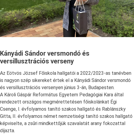
Kányádi Sándor versmondó és
versillusztrációs verseny
Az Eötvös József Főiskola hallgatói a 2022/2023-as tanévben
is nagyon szép sikereket értek el a Kányádi Sándor versmondó
és versillusztrációs versenyen június 3-án, Budapesten.
A Károli Gáspár Református Egyetem Pedagógiai Kara által
rendezett országos megmérettetésen főiskolánkat Égi
Csenge, I. évfolyamos tanító szakos hallgató és Rablánszky
Gitta, II. évfolyamos német nemzetiségi tanító szakos hallgató
képviselte, a zsűri mindkettőjük szavalatát arany fokozattal
díjazta.