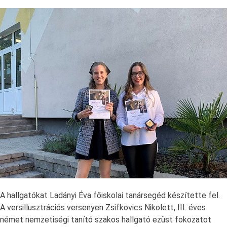
A hallgatókat Ladányi Éva főiskolai tanársegéd készítette fel.
A versillusztrációs versenyen Zsifkovics Nikolett, III. éves
német nemzetiségi tanító szakos hallgató ezüst fokozatot