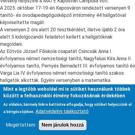
Verseny helyszíne a MATE Kaposvári Campusa volt.
A 2025. október 17-19-én Kaposváron rendezett versenyen 9
tanító- és óvodapedagógusképző intézmény 44 hallgatóval
képviseltette magát.
A versenyen 2 óra alatt 20 tesztkérdést, illetve újabb 2 óra
alatt 5 kidolgozandó feladatot kellett a hallgatóknak
megoldani.
Az Eötvös József Főiskola csapatát Csincsák Anna I.
évfolyamos német nemzetiségi tanító, Nagyfalusi Kíra Anna II.
évfolyamos tanító, Pernyés Bernadett III. évfolyamos tanító és
Varga Lia IV. évfolyamos német nemzetiségi tanító szakos
hallgatók alkották. Egyéni versenyben a matematika
műveltségterületi képzésben résztvevők közül Pestality
Mint a legtöbb weboldal mi is sütiket használunk többek
Patrícia Maja II. évfolyamos tanító szakos hallgató indult. A
között a felhasználói élmény fokozásának érdekében
versenyre történő felkészítést dr. Szilágyiné dr. Szinger Ibolya
Az oldalon, bármely linkre kattintva elfogadja, hogy sütiket helyezzünk el
főiskolai tanár végezte, aki a Csecsemő- és kisgyermeknevelő-,
Adatvédelmi tájékoztató
a böngészőjében.
Óvó- és Tanítóképzők Egyesülete Matematika Tagozatának
vezetőjeként a verseny szervezésében, a feladatok javításban
Megértettem
Nem járulok hozzá
és a zsűrizésben is részt vett. A csapatot elkísérte a versenyre