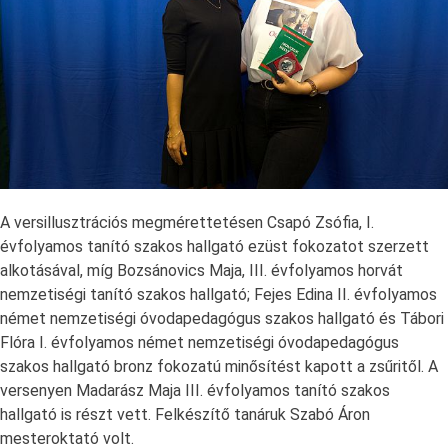
A versillusztrációs megmérettetésen Csapó Zsófia, I.
évfolyamos tanító szakos hallgató ezüst fokozatot szerzett
alkotásával, míg Bozsánovics Maja, III. évfolyamos horvát
nemzetiségi tanító szakos hallgató; Fejes Edina II. évfolyamos
német nemzetiségi óvodapedagógus szakos hallgató és Tábori
Flóra I. évfolyamos német nemzetiségi óvodapedagógus
szakos hallgató bronz fokozatú minősítést kapott a zsűritől. A
versenyen Madarász Maja III. évfolyamos tanító szakos
hallgató is részt vett. Felkészítő tanáruk Szabó Áron
mesteroktató volt.