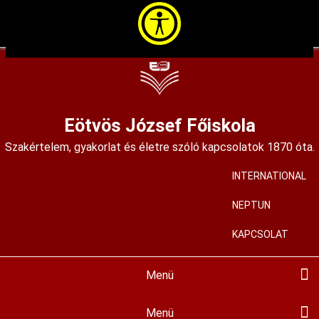
Ugrás
a
tartalomra
Eötvös József Főiskola
Szakértelem, gyakorlat és életre szóló kapcsolatok 1870 óta.
INTERNATIONAL
User
account
NEPTUN
menu
KAPCSOLAT
Menü
Main
navigation
BEMUTATKOZÁS
KIADVÁNYAINK
KÉPZÉSEINK
HALLGATÓKNAK
FELVÉTELIZŐKNEK
KÖZÉRDEKŰ
MIR
PÁLYÁZATOK
ALAPÍTVÁNYUNK
HÍREINK
KORTÁRS GALÉRIA
ISKOLAMÚZEUM
SZAKMAI MŰHELYEK
ALUMNI
Menü
Hallgatóknak