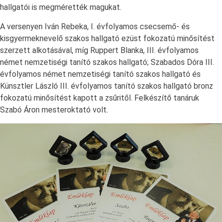
hallgatói is megmérették magukat.
A versenyen Iván Rebeka, I. évfolyamos csecsemő- és
kisgyermeknevelő szakos hallgató ezüst fokozatú minősítést
szerzett alkotásával, míg Ruppert Blanka, III. évfolyamos
német nemzetiségi tanító szakos hallgató; Szabados Dóra III.
évfolyamos német nemzetiségi tanító szakos hallgató és
Künsztler László III. évfolyamos tanító szakos hallgató bronz
fokozatú minősítést kapott a zsűritől. Felkészítő tanáruk
Szabó Áron mesteroktató volt.