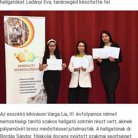
hallgatókat Ladányi Éva, tanársegéd készítette fel.
Az esszéíró kihíváson Varga Lia, III. évfolyamos német
nemzetiségi tanító szakos hallgató szintén részt vett, akinek
pályaművét bronz minősítéssel jutalmazták. A hallgatónak dr.
Bordás Sándor, főiskolai docens nyújtott szakmai segítséget.