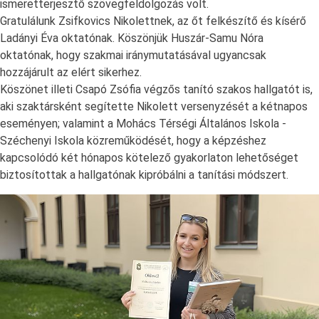
ismeretterjesztő szövegfeldolgozás volt.
Gratulálunk Zsifkovics Nikolettnek, az őt felkészítő és kísérő
Ladányi Éva oktatónak. Köszönjük Huszár-Samu Nóra
oktatónak, hogy szakmai iránymutatásával ugyancsak
hozzájárult az elért sikerhez.
Köszönet illeti Csapó Zsófia végzős tanító szakos hallgatót is,
aki szaktársként segítette Nikolett versenyzését a kétnapos
eseményen; valamint a Mohács Térségi Általános Iskola -
Széchenyi Iskola közreműködését, hogy a képzéshez
kapcsolódó két hónapos kötelező gyakorlaton lehetőséget
biztosítottak a hallgatónak kipróbálni a tanítási módszert.