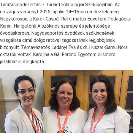
Tanításmódszertani - Tudástechnológiai Szekciójában. Az
országos versenyt 2025. április 14–16-án rendezték meg
Nagykőrösön, a Károli Gáspár Református Egyetem Pedagógiai
Karán. Hallgatónk A szókincs szerepe és jelentősége
óvodáskorban. Nagycsoportos óvodások szókincsének
vizsgálata című dolgozatával tagozatának legjobbjának
bizonyult. Témavezetők Ladányi Éva és dr. Huszár-Samu Nóra
oktatók voltak. Karolina a Gál Ferenc Egyetem elismerő
jutalmát is megkapta.