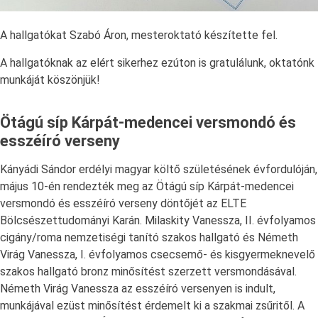
A hallgatókat Szabó Áron, mesteroktató készítette fel.
A hallgatóknak az elért sikerhez ezúton is gratulálunk, oktatónk
munkáját köszönjük!
Ötágú síp Kárpát-medencei versmondó és
esszéíró verseny
Kányádi Sándor erdélyi magyar költő születésének évfordulóján,
május 10-én rendezték meg az Ötágú síp Kárpát-medencei
versmondó és esszéíró verseny döntőjét az ELTE
Bölcsészettudományi Karán. Milaskity Vanessza, II. évfolyamos
cigány/roma nemzetiségi tanító szakos hallgató és Németh
Virág Vanessza, I. évfolyamos csecsemő- és kisgyermeknevelő
szakos hallgató bronz minősítést szerzett versmondásával.
Németh Virág Vanessza az esszéíró versenyen is indult,
munkájával ezüst minősítést érdemelt ki a szakmai zsűritől. A