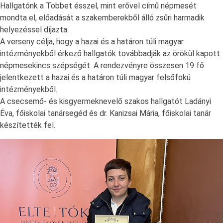
Hallgatónk a Többet ésszel, mint erővel című népmesét
mondta el, előadását a szakemberekből álló zsűri harmadik
helyezéssel díjazta.
A verseny célja, hogy a hazai és a határon túli magyar
intézményekből érkező hallgatók továbbadják az örökül kapott
népmesekincs szépségét. A rendezvényre összesen 19 fő
jelentkezett a hazai és a határon túli magyar felsőfokú
intézményekből.
A csecsemő- és kisgyermeknevelő szakos hallgatót Ladányi
Éva, főiskolai tanársegéd és dr. Kanizsai Mária, főiskolai tanár
készítették fel.