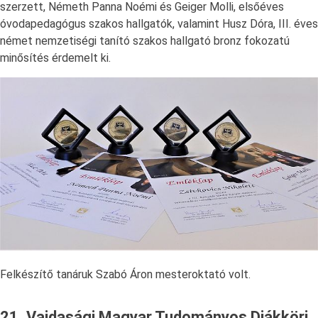
szerzett, Németh Panna Noémi és Geiger Molli, elsőéves
óvodapedagógus szakos hallgatók, valamint Husz Dóra, III. éves
német nemzetiségi tanító szakos hallgató bronz fokozatú
minősítés érdemelt ki.
Felkészítő tanáruk Szabó Áron mesteroktató volt.
21. Vajdasági Magyar Tudományos Diákköri