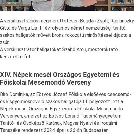
A versillusztrációs megmérettetésen Bogdán Zsolt, Rablánszky
Gitta és Varga Lia III. évfolyamos német nemzetiségi tanító
szakos hallgatók műveit bronz fokozatú minősítéssel díjazta a
zsűri.
A versillusztrátor hallgatókat Szabó Áron, mesteroktató
készítette fel.
XIV. Népek meséi Országos Egyetemi és
Főiskolai Mesemondó Verseny
Biró Dominika, az Eötvös József Főiskola elsőéves csecsemő-
és kisgyermeknevelő szakos hallgatója III. helyezett lett a
Népek meséi Országos Egyetemi és Főiskolai Mesemondó
Versenyen, amelyet az Eötvös Loránd Tudományegyetem
Tanító- és Óvóképző Karának Magyar Nyelvi és Irodalmi
Tanszéke rendezett 2024. április 26-án Budapesten.