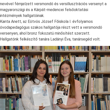
nevével fémjelzett versmondó és versillusztrációs versenyt a
magyarországi és a Kárpát-medencei felsőoktatási
intézmények hallgatóinak.
Kanta Anett, az Eötvös József Főiskola I. évfolyamos
óvodapedagógus szakos hallgatója részt vett a versmondó
versenyen, ahol bronz fokozatú minősítést szerzett.
Hallgatónk felkészítő tanára Ladányi Éva, tanársegéd volt.