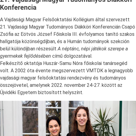
Konferencia
A Vajdasági Magyar Felsőoktatási Kollégium által szervezett
21. Vajdasági Magyar Tudományos Diákköri Konferencián Csapó
Zsófia az Eötvös József Főiskola III. évfolyamos tanító szakos
hallgatója közönségdíjban, és a Humán tudományok szekción
belül különdíjban részesült
A néptánc, népi játékok szerepe a
gyermekek fejlődésében
című dolgozatával.
Felkészítő oktatója Huszár-Samu Nóra főiskolai tanársegéd
volt. A 2002 óta évente megszervezett VMTDK a legnagyobb
vajdasági magyar felsőoktatási rendezvény és tudományos
összejövetel, amelynek 2022. november 24-27. között az
Újvidéki Egyetem biztosított helyszínt.