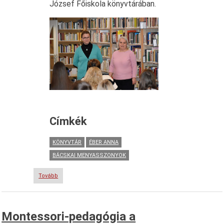
József Főiskola könyvtárában.
Címkék
KÖNYVTÁR
ÉBER ANNA
BÁCSKAI MENYASSZONYOK
Tovább
(A
bácskai
menyasszonyok
nyomában)
Montessori-pedagógia a