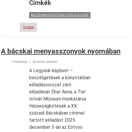
Címkék
MÚZEUMPEDAGÓGIAI FOGLALKOZÁS
Tovább
(Pedagógushallgatók
múzeumi
látogatása)
A bácskai menyasszonyok nyomában
2 hónap ago
By
komm_kozpont
A Legyünk képben! –
beszélgetések a könyvtárban
előadássorozat záró
előadásán Éber Anna, a Türr
István Múzeum munkatársa
Házasságkötések a XX.
századi Bácskában címmel
tartott előadást 2025.
december 3-án az Eötvös