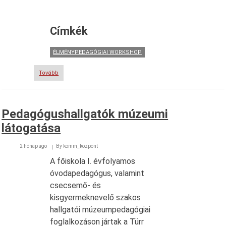
Címkék
ÉLMÉNYPEDAGÓGIAI WORKSHOP
Tovább
(Mesék,
mondókák,
bábok
a
bölcsődei
Pedagógushallgatók múzeumi
nevelésben)
látogatása
2 hónap ago
By
komm_kozpont
A főiskola I. évfolyamos
óvodapedagógus, valamint
csecsemő- és
kisgyermeknevelő szakos
hallgatói múzeumpedagógiai
foglalkozáson jártak a Türr