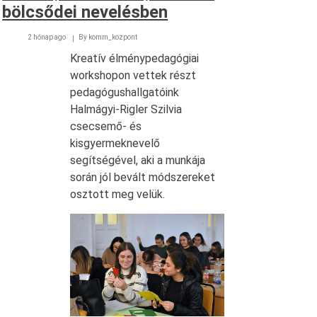
bölcsődei nevelésben
2 hónap ago
By
komm_kozpont
Kreatív élménypedagógiai
workshopon vettek részt
pedagógushallgatóink
Halmágyi-Rigler Szilvia
csecsemő- és
kisgyermeknevelő
segítségével, aki a munkája
során jól bevált módszereket
osztott meg velük.