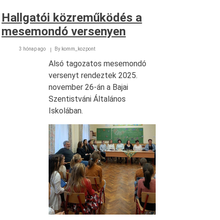
gyakorlatban)
Hallgatói közreműködés a
mesemondó versenyen
3 hónap ago
By
komm_kozpont
Alsó tagozatos mesemondó
versenyt rendeztek 2025.
november 26-án a Bajai
Szentistváni Általános
Iskolában.