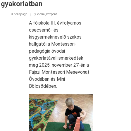
gyakorlatban
3 hónap ago
By
komm_kozpont
A főiskola III. évfolyamos
csecsemő- és
kisgyermeknevelő szakos
hallgatói a Montessori-
pedagógia óvodai
gyakorlatával ismerkedtek
meg 2025. november 27-én a
Fajszi Montessori Mesevonat
Óvodában és Mini
Bölcsődében.