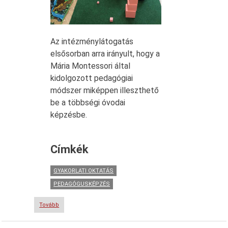
Az intézménylátogatás
elsősorban arra irányult, hogy a
Mária Montessori által
kidolgozott pedagógiai
módszer miképpen illeszthető
be a többségi óvodai
képzésbe.
Címkék
GYAKORLATI OKTATÁS
PEDAGÓGUSKÉPZÉS
Tovább
(Montessori-
pedagógia
a