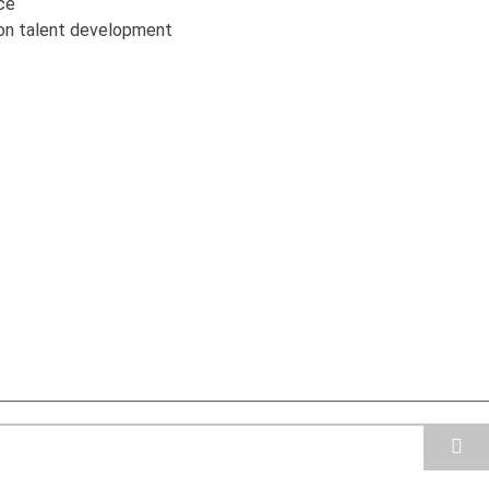
ce
t on talent development