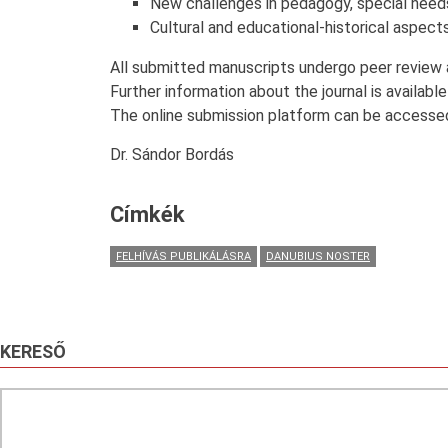
New challenges in pedagogy, special needs
Cultural and educational-historical aspect
All submitted manuscripts undergo peer review a
Further information about the journal is availabl
The online submission platform can be access
Dr. Sándor Bordás
Címkék
FELHÍVÁS PUBLIKÁLÁSRA
DANUBIUS NOSTER
KERESŐ
Search