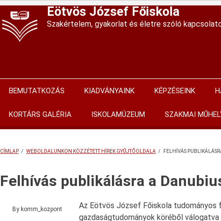
Ugrás
Eötvös József Főiskola
a
Szakértelem, gyakorlat és életre szóló kapcsolat
tartalomra
BEMUTATKOZÁS
KIADVÁNYAINK
KÉPZÉSEINK
H
Main
navigation
KORTÁRS GALÉRIA
ISKOLAMÚZEUM
SZAKMAI MŰHEL
CÍMLAP
/
WEBOLDALUNKON KÖZZÉTETT HÍREK GYŰJTŐOLDALA
/
FELHÍVÁS PUBLIKÁLÁS
MORZSA
Felhívás publikálásra a Danubi
Az Eötvös József Főiskola tudományos f
By
komm_kozpont
gazdaságtudományok köréből válogatva a