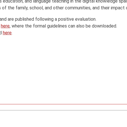
 education, and language teaching in the digital knowledge spa
s of the family, school, and other communities, and their impac
nd are published following a positive evaluation.
e
here
, where the formal guidelines can also be downloaded.
ed
here
.