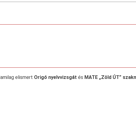
llamilag elismert
Origó nyelvvizsgát
és
MATE „Zöld ÚT” szakny