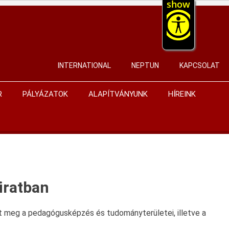
show
INTERNATIONAL
NEPTUN
KAPCSOLAT
User
account
R
PÁLYÁZATOK
ALAPÍTVÁNYUNK
HÍREINK
menu
iratban
t meg a pedagógusképzés és tudományterületei, illetve a