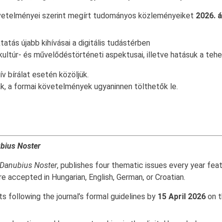
követelményei szerint megírt tudományos közleményeiket
2026. á
tás újabb kihívásai a digitális tudástérben
kultúr- és művelődéstörténeti aspektusai, illetve hatásuk a t
ív bírálat esetén közöljük.
k, a formai követelmények ugyaninnen tölthetők le.
bius Noster
Danubius Noster
, publishes four thematic issues every year feat
re accepted in Hungarian, English, German, or Croatian.
s following the journal’s formal guidelines by
15 April 2026
on t