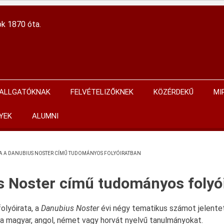
ok 1870 óta.
ALLGATÓKNAK
FELVÉTELIZŐKNEK
KÖZÉRDEKŰ
MI
YEK
ALUMNI
RA A DANUBIUS NOSTER CÍMŰ TUDOMÁNYOS FOLYÓIRATBAN
us Noster című tudományos folyó
olyóirata, a
Danubius Noster
évi négy tematikus számot jelente
 magyar, angol, német vagy horvát nyelvű tanulmányokat.