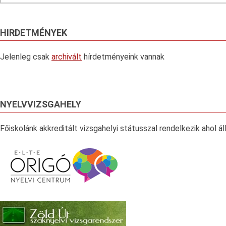
HIRDETMÉNYEK
Jelenleg csak
archivált
hírdetményeink vannak
NYELVVIZSGAHELY
Főiskolánk akkreditált vizsgahelyi státusszal rendelkezik ahol á