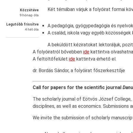
Két témában várjuk a folyóirat formai 
Közzétéve
9 hónap óta
Legutóbb frissítve
A pedagógia, gyógypedagógia és nyelvokta
4 hét óta
A család, iskola vagy egyéb közösségek 
A beküldött kéziratokat lektoráljuk, pozit
A folyóiratról bővebben
ide
kattintva olvashatna
A feltöltőfelület
ide
kattintva érhető el.
dr. Bordás Sándor, a folyóirat főszerkesztője
Call for papers for the scientific journal
Danu
The scholarly journal of Eötvös József College,
disciplines, as well as economics. Submissions a
We invite the submission of scholarly manuscript