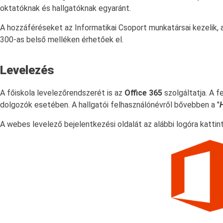
oktatóknak és hallgatóknak egyaránt.
A hozzáféréseket az Informatikai Csoport munkatársai kezelik, a
300-as belső melléken érhetőek el.
Levelezés
A főiskola levelezőrendszerét is az
Office 365
szolgáltatja. A f
dolgozók esetében. A hallgatói felhasználónévről bővebben a "
H
A webes levelező bejelentkezési oldalát az alábbi logóra kattint