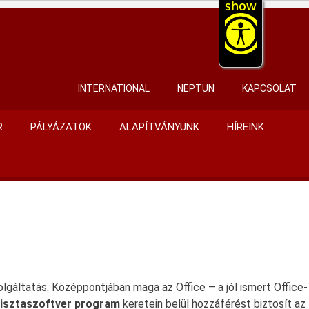
show
INTERNATIONAL
NEPTUN
KAPCSOLAT
User
account
R
PÁLYÁZATOK
ALAPÍTVÁNYUNK
HÍREINK
menu
lgáltatás. Középpontjában maga az Office – a jól ismert Office-
isztaszoftver program
keretein belül hozzáférést biztosít az