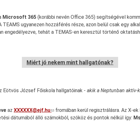
 a
Microsoft 365
(korábbi nevén Office 365) segítségével kommun
A TEAMS ugyanezen hozzáférés része, azon belül csak egy alkal
van engedélyezve, tehát a TEMAS-en keresztül történő oktatásh
Miért jó nekem mint hallgatónak?
 Eötvös József Főiskola hallgatóinak -
akik a Neptunban aktív-
eve
az
XXXXXX@ejf.hu
fromában kerül regisztrálásra. Az X-ek 
tési dátumából álló számokból, szóköz és pontok nélkül így:
Ms