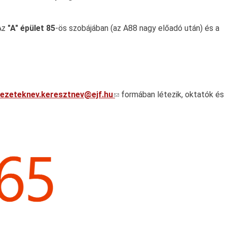
 Az
"A" épület 85
-ös szobájában (az A88 nagy előadó után) és a
vezeteknev.keresztnev@ejf.hu
formában létezik, oktatók és