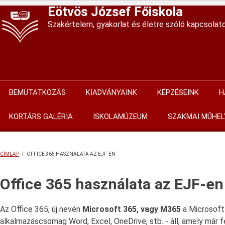
Ugrás
Eötvös József Főiskola
a
Szakértelem, gyakorlat és életre szóló kapcsolat
tartalomra
BEMUTATKOZÁS
KIADVÁNYAINK
KÉPZÉSEINK
H
Main
navigation
KORTÁRS GALÉRIA
ISKOLAMÚZEUM
SZAKMAI MŰHEL
CÍMLAP
/
OFFICE 365 HASZNÁLATA AZ EJF-EN
MORZSA
Office 365 használata az EJF-en
Az Office 365, új nevén
Microsoft 365, vagy M365
a Microsoft 
alkalmazáscsomag Word, Excel, OneDrive, stb. - áll, amely már 