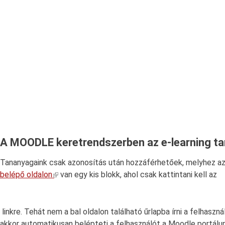
A MOODLE keretrendszerben az e-learning t
Tananyagaink csak azonosítás után hozzáférhetőek, melyhez az Of
belépő oldalon
van egy kis blokk, ahol csak kattintani kell az
linkre. Tehát nem a bal oldalon található űrlapba írni a felhasz
akkor automatikusan belépteti a felhasználót a Moodle portálun