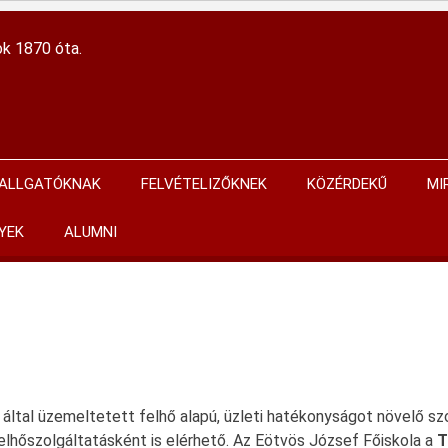
ok 1870 óta.
ALLGATÓKNAK
FELVÉTELIZŐKNEK
KÖZÉRDEKŰ
MI
YEK
ALUMNI
által üzemeltetett felhő alapú, üzleti hatékonyságot növelő szo
felhőszolgáltatásként is elérhető. Az Eötvös József Főiskola a
T