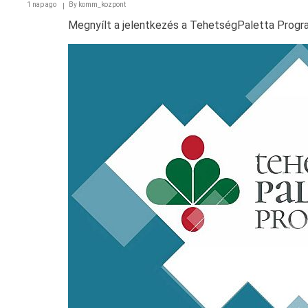
1 nap ago
By
komm_kozpont
Megnyílt a jelentkezés a TehetségPaletta Progr