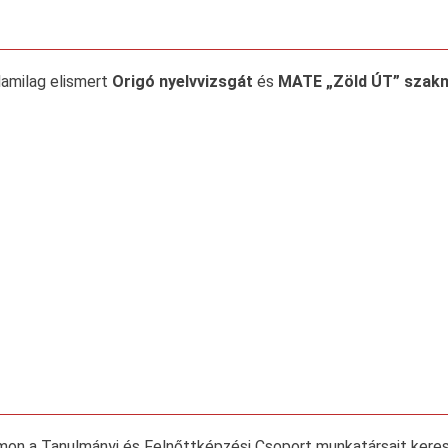
llamilag elismert
Origó nyelvvizsgát
és
MATE „Zöld ÚT” szakny
mon a Tanulmányi és Felnőttképzési Csoport munkatársait keres