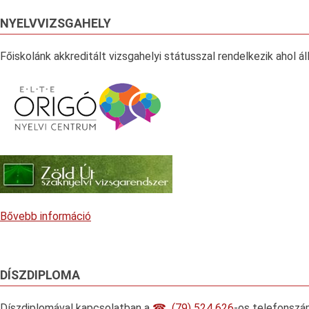
NYELVVIZSGAHELY
Főiskolánk akkreditált vizsgahelyi státusszal rendelkezik ahol á
Bővebb információ
DÍSZDIPLOMA
Díszdiplomával kapcsolatban a
(79) 524 626
-os telefonszá