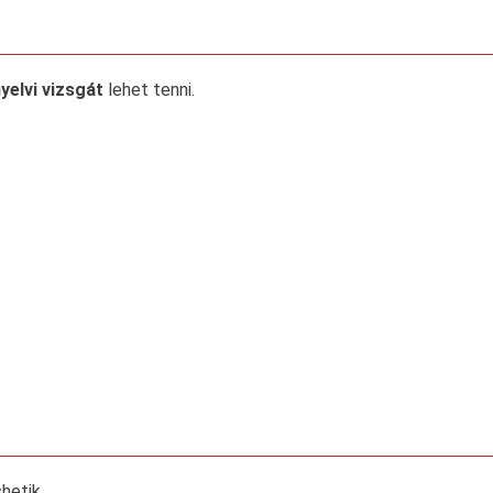
elvi vizsgát
lehet tenni.
hetik.