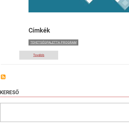
Címkék
TEHETSÉGPALETTA PROGRAM
Tovább
(TehetségPaletta
Program
2026.
–
felhívás
amatőr
művészeti
közösségek
KERESŐ
számára)
Search