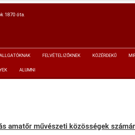
ok 1870 óta.
ALLGATÓKNAK
FELVÉTELIZŐKNEK
KÖZÉRDEKŰ
MI
YEK
ALUMNI
vás amatőr művészeti közösségek számá