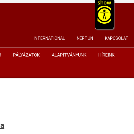
show
INTERNATIONAL
NEPTUN
KAPCSOLAT
User
account
R
PÁLYÁZATOK
ALAPÍTVÁNYUNK
HÍREINK
menu
ra