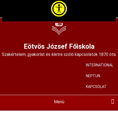
Ugrás
a
tartalomra
Eötvös József Főiskola
Szakértelem, gyakorlat és életre szóló kapcsolatok 1870 óta.
INTERNATIONAL
User
account
NEPTUN
menu
KAPCSOLAT
Menü
Main
navigation
BEMUTATKOZÁS
KIADVÁNYAINK
KÉPZÉSEINK
HALLGATÓKNAK
FELVÉTELIZŐKNEK
KÖZÉRDEKŰ
MIR
PÁLYÁZATOK
ALAPÍTVÁNYUNK
HÍREINK
KORTÁRS GALÉRIA
ISKOLAMÚZEUM
SZAKMAI MŰHELYEK
ALUMNI