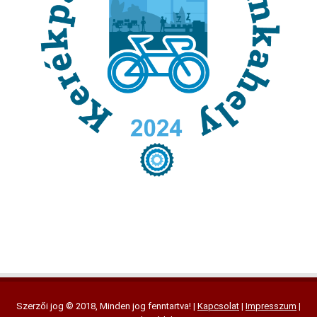
Szerzői jog © 2018, Minden jog fenntartva! |
Kapcsolat
|
Impresszum
|