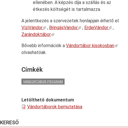
ellenében. A képzés díja a szállás és az
étkezés költségét is tartalmazza.
A jelentkezés a szervezetek honlapjain érhető el:
VíziVándor
,
BringásVándor
,
ErdeiVándor
,
Zarándoktábor
Bővebb információk a
Vándortábor kisokosban
olvashatóak.
Címkék
VÁNDORTÁBOR PROGRAM
Letölthető dokumentum
Vándortáborok bemutatása
KERESŐ