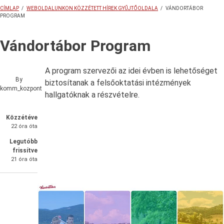
CÍMLAP
/
WEBOLDALUNKON KÖZZÉTETT HÍREK GYŰJTŐOLDALA
/
VÁNDORTÁBOR
PROGRAM
MORZSA
Vándortábor Program
A program szervezői az idei évben is lehetőséget
By
biztosítanak a felsőoktatási intézmények
komm_kozpont
hallgatóknak a részvételre.
Közzétéve
22 óra óta
Legutóbb
frissítve
21 óra óta