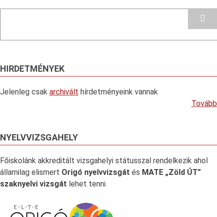
Search
HIRDETMÉNYEK
Jelenleg csak
archivált
hírdetményeink vannak
Tovább
NYELVVIZSGAHELY
Főiskolánk akkreditált vizsgahelyi státusszal rendelkezik ahol
államilag elismert
Origó nyelvvizsgát
és
MATE „Zöld ÚT”
szaknyelvi vizsgát
lehet tenni.