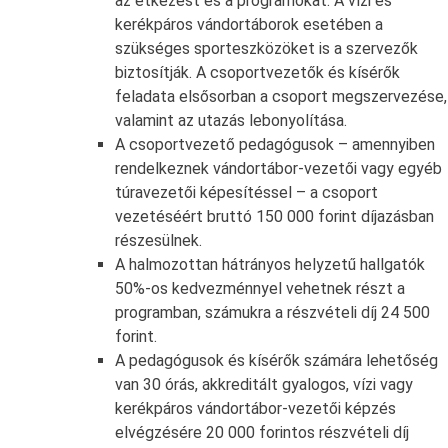
az étkezést és a programokat. A vízi és
kerékpáros vándortáborok esetében a
szükséges sporteszközöket is a szervezők
biztosítják. A csoportvezetők és kísérők
feladata elsősorban a csoport megszervezése,
valamint az utazás lebonyolítása.
A csoportvezető pedagógusok – amennyiben
rendelkeznek vándortábor-vezetői vagy egyéb
túravezetői képesítéssel – a csoport
vezetéséért bruttó 150 000 forint díjazásban
részesülnek.
A halmozottan hátrányos helyzetű hallgatók
50%-os kedvezménnyel vehetnek részt a
programban, számukra a részvételi díj 24 500
forint.
A pedagógusok és kísérők számára lehetőség
van 30 órás, akkreditált gyalogos, vízi vagy
kerékpáros vándortábor-vezetői képzés
elvégzésére 20 000 forintos részvételi díj