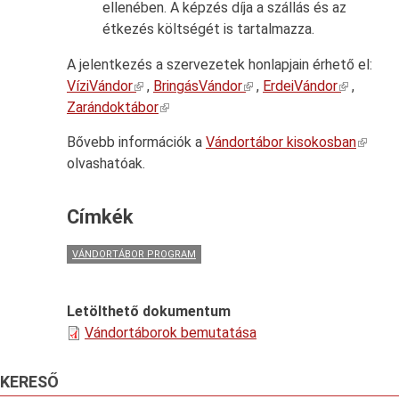
ellenében. A képzés díja a szállás és az
étkezés költségét is tartalmazza.
A jelentkezés a szervezetek honlapjain érhető el:
VíziVándor
,
BringásVándor
,
ErdeiVándor
,
Zarándoktábor
Bővebb információk a
Vándortábor kisokosban
olvashatóak.
Címkék
VÁNDORTÁBOR PROGRAM
Letölthető dokumentum
Vándortáborok bemutatása
KERESŐ