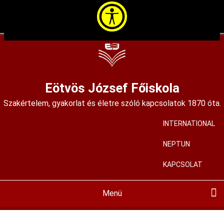
Ugrás
a
tartalomra
Eötvös József Főiskola
Szakértelem, gyakorlat és életre szóló kapcsolatok 1870 óta.
INTERNATIONAL
User
account
NEPTUN
menu
KAPCSOLAT
Menü
Main
navigation
BEMUTATKOZÁS
KIADVÁNYAINK
KÉPZÉSEINK
HALLGATÓKNAK
FELVÉTELIZŐKNEK
KÖZÉRDEKŰ
MIR
PÁLYÁZATOK
ALAPÍTVÁNYUNK
HÍREINK
KORTÁRS GALÉRIA
ISKOLAMÚZEUM
SZAKMAI MŰHELYEK
ALUMNI