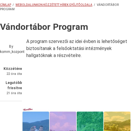
CÍMLAP
/
WEBOLDALUNKON KÖZZÉTETT HÍREK GYŰJTŐOLDALA
/
VÁNDORTÁBOR
PROGRAM
MORZSA
Vándortábor Program
A program szervezői az idei évben is lehetőséget
By
biztosítanak a felsőoktatási intézmények
komm_kozpont
hallgatóknak a részvételre.
Közzétéve
22 óra óta
Legutóbb
frissítve
21 óra óta