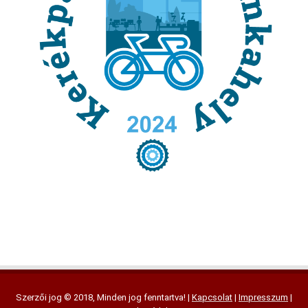
Szerzői jog © 2018, Minden jog fenntartva! |
Kapcsolat
|
Impresszum
|