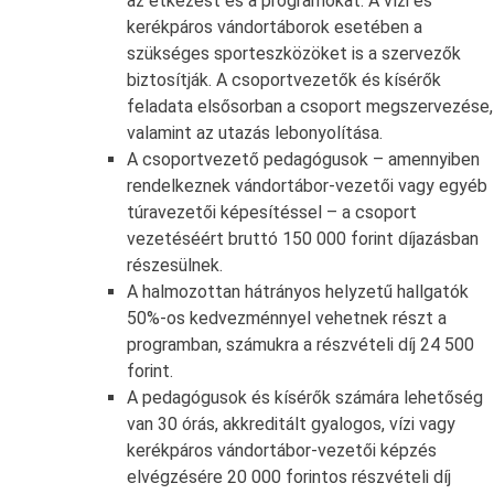
az étkezést és a programokat. A vízi és
kerékpáros vándortáborok esetében a
szükséges sporteszközöket is a szervezők
biztosítják. A csoportvezetők és kísérők
feladata elsősorban a csoport megszervezése,
valamint az utazás lebonyolítása.
A csoportvezető pedagógusok – amennyiben
rendelkeznek vándortábor-vezetői vagy egyéb
túravezetői képesítéssel – a csoport
vezetéséért bruttó 150 000 forint díjazásban
részesülnek.
A halmozottan hátrányos helyzetű hallgatók
50%-os kedvezménnyel vehetnek részt a
programban, számukra a részvételi díj 24 500
forint.
A pedagógusok és kísérők számára lehetőség
van 30 órás, akkreditált gyalogos, vízi vagy
kerékpáros vándortábor-vezetői képzés
elvégzésére 20 000 forintos részvételi díj