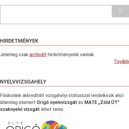
Search
HIRDETMÉNYEK
Jelenleg csak
archivált
hírdetményeink vannak
Tovább
NYELVVIZSGAHELY
Főiskolánk akkreditált vizsgahelyi státusszal rendelkezik ahol
államilag elismert
Origó nyelvvizsgát
és
MATE „Zöld ÚT”
szaknyelvi vizsgát
lehet tenni.