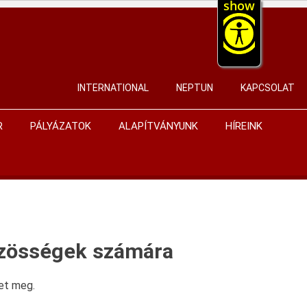
show
INTERNATIONAL
NEPTUN
KAPCSOLAT
User
account
R
PÁLYÁZATOK
ALAPÍTVÁNYUNK
HÍREINK
menu
özösségek számára
et meg.