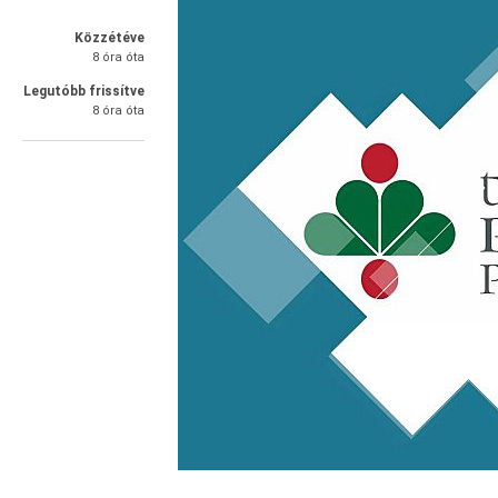
Közzétéve
8 óra óta
Legutóbb frissítve
8 óra óta