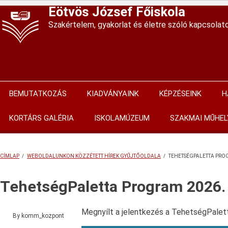
Ugrás
Eötvös József Főiskola
a
Szakértelem, gyakorlat és életre szóló kapcsolat
tartalomra
BEMUTATKOZÁS
KIADVÁNYAINK
KÉPZÉSEINK
H
Main
navigation
KORTÁRS GALÉRIA
ISKOLAMÚZEUM
SZAKMAI MŰHEL
CÍMLAP
/
WEBOLDALUNKON KÖZZÉTETT HÍREK GYŰJTŐOLDALA
/
TEHETSÉGPALETTA PRO
MORZSA
TehetségPaletta Program 2026.
Megnyílt a jelentkezés a TehetségPalet
By
komm_kozpont