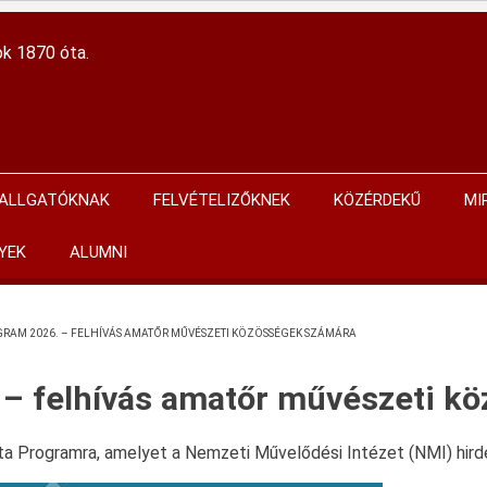
ok 1870 óta.
ALLGATÓKNAK
FELVÉTELIZŐKNEK
KÖZÉRDEKŰ
MI
YEK
ALUMNI
GRAM 2026. – FELHÍVÁS AMATŐR MŰVÉSZETI KÖZÖSSÉGEK SZÁMÁRA
 – felhívás amatőr művészeti k
ta Programra, amelyet a Nemzeti Művelődési Intézet (NMI) hird