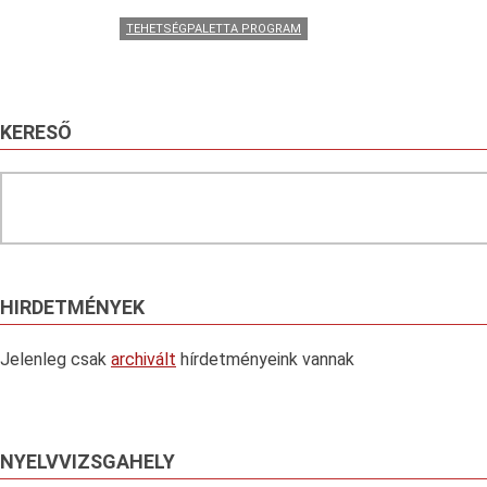
TEHETSÉGPALETTA PROGRAM
KERESŐ
Search
HIRDETMÉNYEK
Jelenleg csak
archivált
hírdetményeink vannak
NYELVVIZSGAHELY