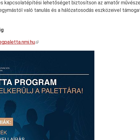
i és kapcsolatépítési lehetőséget biztosítson az amatőr művés
 egymástól való tanulás és a hálózatosodás eszközeivel támog
ig
gpaletta.nmi.hu