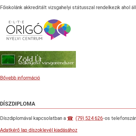
Főiskolánk akkreditált vizsgahelyi státusszal rendelkezik ahol á
Bővebb információ
DÍSZDIPLOMA
Díszdiplomával kapcsolatban a
(79) 524 626
-os telefonszá
Adatkérő lap díszoklevél kiadásához