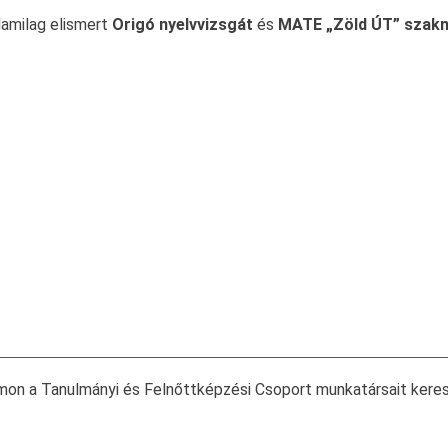
llamilag elismert
Origó nyelvvizsgát
és
MATE „Zöld ÚT” szakny
mon a Tanulmányi és Felnőttképzési Csoport munkatársait keres