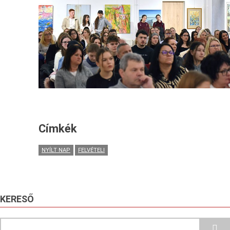
Címkék
NYÍLT NAP
FELVÉTELI
KERESŐ
Search