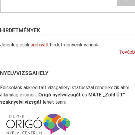
HIRDETMÉNYEK
Jelenleg csak
archivált
hírdetményeink vannak
Tovább
NYELVVIZSGAHELY
Főiskolánk akkreditált vizsgahelyi státusszal rendelkezik ahol
államilag elismert
Origó nyelvvizsgát
és
MATE „Zöld ÚT”
szaknyelvi vizsgát
lehet tenni.