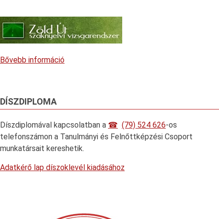
Bővebb információ
DÍSZDIPLOMA
Díszdiplomával kapcsolatban a
(79) 524 626
-os
telefonszámon a Tanulmányi és Felnőttképzési Csoport
munkatársait kereshetik.
Adatkérő lap díszoklevél kiadásához