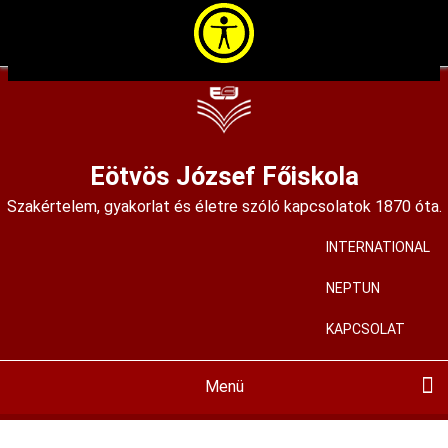
Ugrás
a
tartalomra
Eötvös József Főiskola
Szakértelem, gyakorlat és életre szóló kapcsolatok 1870 óta.
INTERNATIONAL
User
account
NEPTUN
menu
KAPCSOLAT
Menü
Main
navigation
BEMUTATKOZÁS
KIADVÁNYAINK
KÉPZÉSEINK
HALLGATÓKNAK
FELVÉTELIZŐKNEK
KÖZÉRDEKŰ
MIR
PÁLYÁZATOK
ALAPÍTVÁNYUNK
HÍREINK
KORTÁRS GALÉRIA
ISKOLAMÚZEUM
SZAKMAI MŰHELYEK
ALUMNI