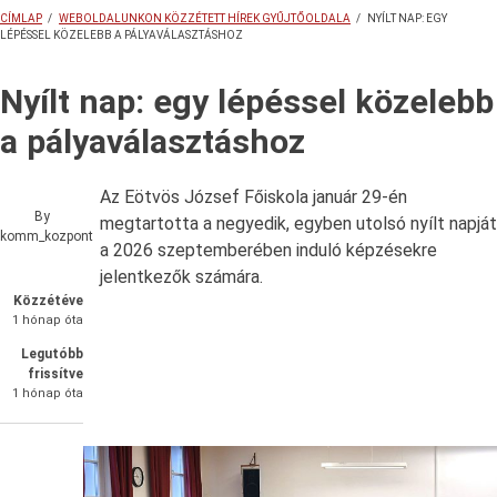
CÍMLAP
/
WEBOLDALUNKON KÖZZÉTETT HÍREK GYŰJTŐOLDALA
/
NYÍLT NAP: EGY
LÉPÉSSEL KÖZELEBB A PÁLYAVÁLASZTÁSHOZ
MORZSA
Nyílt nap: egy lépéssel közelebb
a pályaválasztáshoz
Az Eötvös József Főiskola január 29-én
By
megtartotta a negyedik, egyben utolsó nyílt napját
komm_kozpont
a 2026 szeptemberében induló képzésekre
jelentkezők számára.
Közzétéve
1 hónap óta
Legutóbb
frissítve
1 hónap óta