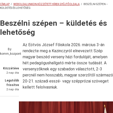
CÍMLAP
/
WEBOLDALUNKON KÖZZÉTETT HÍREK GYŰJTŐOLDALA
/
BESZÉLNI SZÉPEN –
KÜLDETÉS ÉS LEHETŐSÉG
MORZSA
Beszélni szépen – küldetés és
lehetőség
Az Eötvös József Főiskola 2026. március 3-án
By
rendezte meg a Kazinczyról elnevezett Szép
komm_kozpont
magyar beszéd verseny házi fordulóját, amelyen
hét pedagógushallgató mérte össze tudását. A
Közzétéve
versenyzőknek egy szabadon választott, 2-3
2 nap óta
percnél nem hosszabb, magyar szerzőtől származó
Legutóbb
20-21. századi esszé- vagy szépprózai szöveget
frissítve
kellett felolvasniuk.
2 nap óta