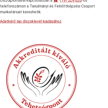
Díszdiplomával kapcsolatban a
(79) 524 626
-os
telefonszámon a Tanulmányi és Felnőttképzési Csoport
munkatársait kereshetik.
Adatkérő lap díszoklevél kiadásához