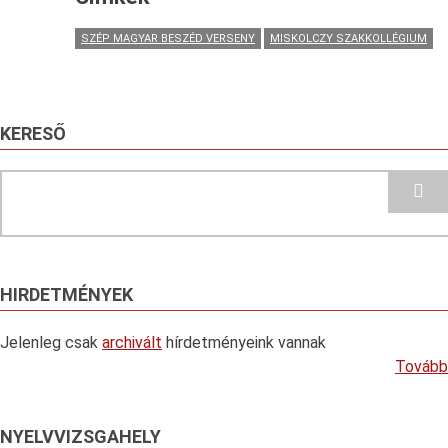
SZÉP MAGYAR BESZÉD VERSENY
MISKOLCZY SZAKKOLLÉGIUM
KERESŐ
Search
HIRDETMÉNYEK
Jelenleg csak
archivált
hírdetményeink vannak
Tovább
NYELVVIZSGAHELY