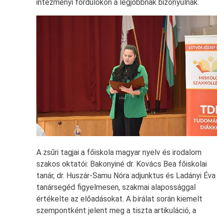
intézményi fordulókon a legjobbnak bizonyulnak.
A zsűri tagjai a főiskola magyar nyelv és irodalom
szakos oktatói: Bakonyiné dr. Kovács Bea főiskolai
tanár, dr. Huszár-Samu Nóra adjunktus és Ladányi Éva
tanársegéd figyelmesen, szakmai alapossággal
értékelte az előadásokat. A bírálat során kiemelt
szempontként jelent meg a tiszta artikuláció, a