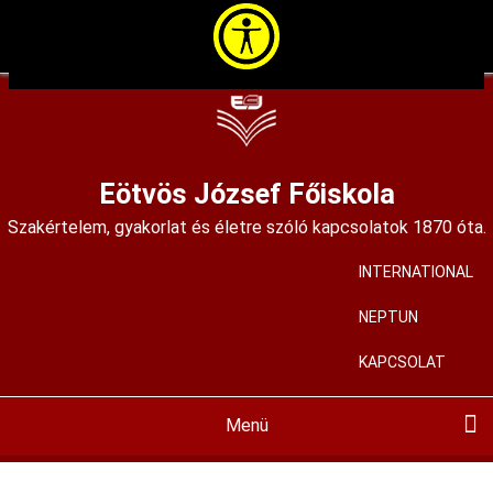
Ugrás
a
tartalomra
Eötvös József Főiskola
Szakértelem, gyakorlat és életre szóló kapcsolatok 1870 óta.
INTERNATIONAL
User
account
NEPTUN
menu
KAPCSOLAT
Menü
Main
navigation
BEMUTATKOZÁS
KIADVÁNYAINK
KÉPZÉSEINK
HALLGATÓKNAK
FELVÉTELIZŐKNEK
KÖZÉRDEKŰ
MIR
PÁLYÁZATOK
ALAPÍTVÁNYUNK
HÍREINK
KORTÁRS GALÉRIA
ISKOLAMÚZEUM
SZAKMAI MŰHELYEK
ALUMNI