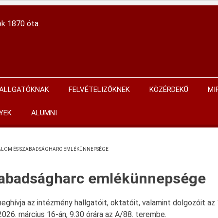
ok 1870 óta.
ALLGATÓKNAK
FELVÉTELIZŐKNEK
KÖZÉRDEKŰ
MI
YEK
ALUMNI
DALOM ÉS SZABADSÁGHARC EMLÉKÜNNEPSÉGE
szabadságharc emlékünnepsége
eghívja az intézmény hallgatóit, oktatóit, valamint dolgozóit 
26. március 16-án, 9.30 órára az A/88. terembe.