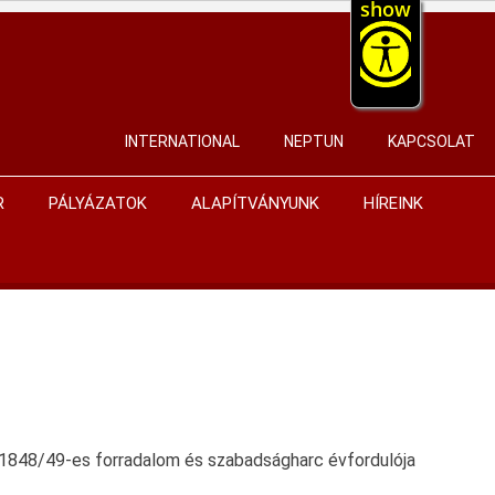
show
INTERNATIONAL
NEPTUN
KAPCSOLAT
User
account
R
PÁLYÁZATOK
ALAPÍTVÁNYUNK
HÍREINK
menu
az 1848/49-es forradalom és szabadságharc évfordulója