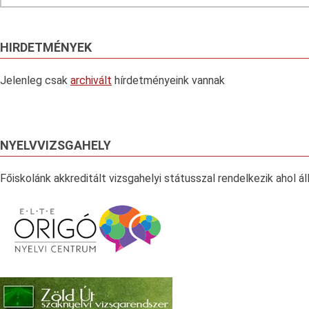
HIRDETMÉNYEK
Jelenleg csak
archivált
hírdetményeink vannak
NYELVVIZSGAHELY
Főiskolánk akkreditált vizsgahelyi státusszal rendelkezik ahol á