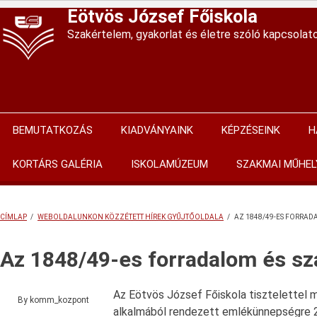
Ugrás
Eötvös József Főiskola
a
Szakértelem, gyakorlat és életre szóló kapcsolat
tartalomra
BEMUTATKOZÁS
KIADVÁNYAINK
KÉPZÉSEINK
H
Main
navigation
KORTÁRS GALÉRIA
ISKOLAMÚZEUM
SZAKMAI MŰHEL
CÍMLAP
/
WEBOLDALUNKON KÖZZÉTETT HÍREK GYŰJTŐOLDALA
/
AZ 1848/49-ES FORRA
MORZSA
Az 1848/49-es forradalom és 
Az Eötvös József Főiskola tisztelettel m
By
komm_kozpont
alkalmából rendezett emlékünnepségre 20