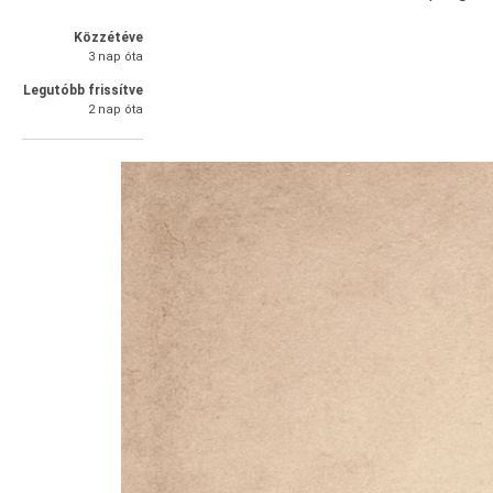
Közzétéve
3 nap óta
Legutóbb frissítve
2 nap óta