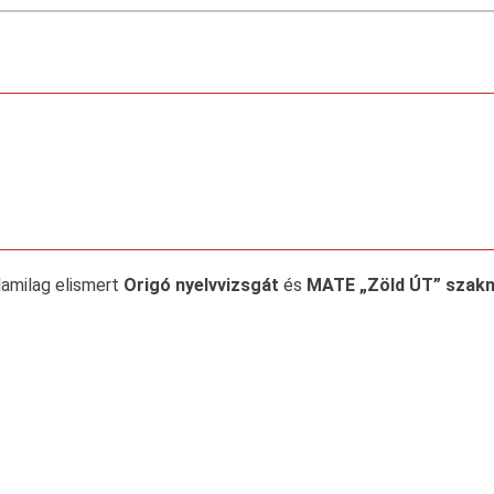
llamilag elismert
Origó nyelvvizsgát
és
MATE „Zöld ÚT” szakny